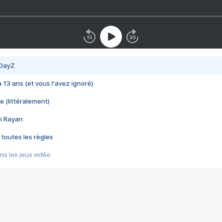
 DayZ
 a 13 ans (et vous l'avez ignoré)
e (littéralement)
im Rayan
 toutes les règles
s les jeux vidéo
us choquant de Rockstar ? - Le scandale BULLY
e plus moche de Steam
du RÊVE tourne au CAUCHEMAR